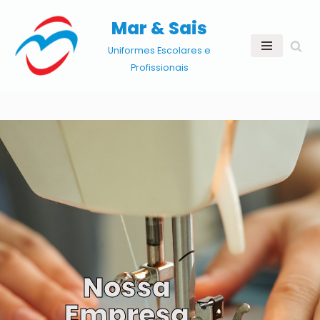
Mar & Sais
Pular
Uniformes Escolares e
para
Profissionais
o
conteúdo
Nossa
Empresa